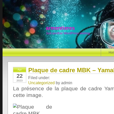
armentieres
Just another WordPress weblog
Ho
Plaque de cadre MBK – Yamah
Apr
22
Filed under:
2023
Uncategorized
by admin
La présence de la plaque de cadre Yama
cette image.