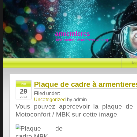
armentieres
Just another WordPress weblog
Ho
Plaque de cadre à armentiere
Apr
29
Filed under:
2023
Uncategorized
by admin
Vous pouvez apercevoir la plaque de
Motoconfort / MBK sur cette image.