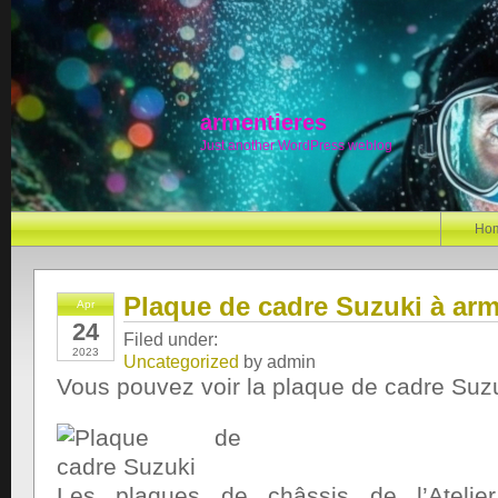
armentieres
Just another WordPress weblog
Ho
Plaque de cadre Suzuki à arm
Apr
24
Filed under:
2023
Uncategorized
by admin
Vous pouvez voir la plaque de cadre Suzu
Les plaques de châssis de l’Atelier