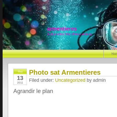
armentieres
Just another WordPress weblog
Ho
Photo sat Armentieres
May
13
Filed under:
Uncategorized
by admin
2011
Agrandir le plan