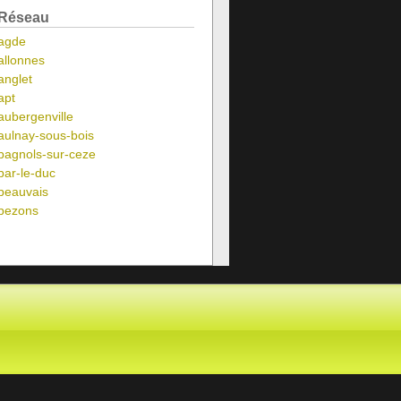
Réseau
agde
allonnes
anglet
apt
aubergenville
aulnay-sous-bois
bagnols-sur-ceze
bar-le-duc
beauvais
bezons