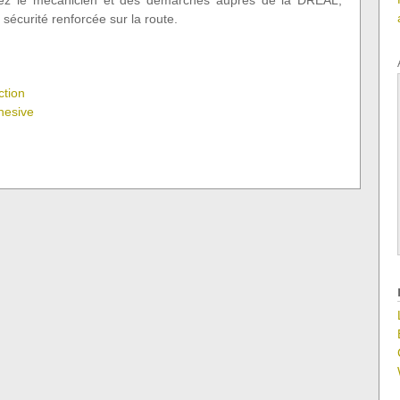
chez le mécanicien et des démarches auprès de la DREAL,
 sécurité renforcée sur la route.
ction
hesive