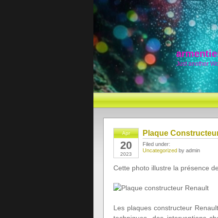
armentie
Just another W
Plaque Constructeur
Apr
20
Filed under:
Uncategorized
by admin
2023
Cette photo illustre la présence 
Les plaques constructeur Renault f